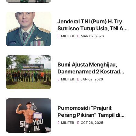
Jenderal TNI (Purn) H. Try
Sutrisno Tutup Usia, TNI AD
Berduka
MILITER
MAR 02, 2026
Bumi Ajusta Menghijau,
Danmenarmed 2 Kostrad
Pimpin Gerakan Tanam
MILITER
JAN 02, 2026
Pohon
Purnomosidi “Prajurit
Perang Pikiran” Tampil di
Body Contest Piala Wali
MILITER
OCT 26, 2025
Kota Cirebon 2025