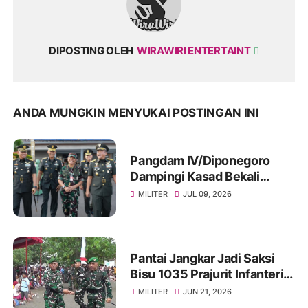
DIPOSTING OLEH
WIRAWIRI ENTERTAINT
ANDA MUNGKIN MENYUKAI POSTINGAN INI
Pangdam IV/Diponegoro
Dampingi Kasad Bekali
Taruna Akmil, Siapkan
MILITER
JUL 09, 2026
Pemimpin TNI AD Menuju
Indonesia Emas 2045
Pantai Jangkar Jadi Saksi
Bisu 1035 Prajurit Infanteri,
Ikuti Tradisi Pembaretan
MILITER
JUN 21, 2026