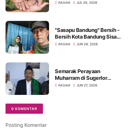
Hasilkan Cuan Yang Luar
RAGAM
JUL 05, 2026
Biasa
"Sasapu Bandung" Bersih -
Bersih Kota Bandung Sisa
Bongkaran Bangunan Liar
RAGAM
JUN 28, 2026
Semarak Perayaan
Muharram di Sugerlor
Maesan Bondowoso Santuni
RAGAM
JUN 27, 2026
40 Anak Yatim Piatu
0 KOMENTAR
Posting Komentar