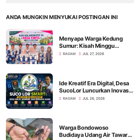
ANDA MUNGKIN MENYUKAI POSTINGAN INI
Menyapa Warga Kedung
Sumur: Kisah Minggu
Pertama KKN Desa Bagon
RAGAM
JUL 27, 2026
2026 dalam Verval Data
Desil 2
Ide Kreatif Era Digital, Desa
SucoLor Luncurkan Inovasi
"SUCOLOR SMART"
RAGAM
JUL 26, 2026
Warga Bondowoso
Budidaya Udang Air Tawar