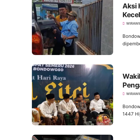
Aksi
Kece
WIRAWI
Bondowo
dipembe
Waki
Peng
WIRAWI
Bondowo
1447 Hi