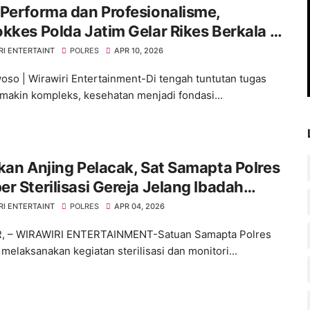
Performa dan Profesionalisme,
kkes Polda Jatim Gelar Rikes Berkala di
es Bondowoso
RI ENTERTAINT
POLRES
APR 10, 2026
so | Wirawiri Entertainment-Di tengah tuntutan tugas
makin kompleks, kesehatan menjadi fondasi...
kan Anjing Pelacak, Sat Samapta Polres
r Sterilisasi Gereja Jelang Ibadah
ah
RI ENTERTAINT
POLRES
APR 04, 2026
, – WIRAWIRI ENTERTAINMENT-Satuan Samapta Polres
melaksanakan kegiatan sterilisasi dan monitori...