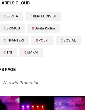
LABELS CLOUD
BERITA
BERITA DIVISI
BRIMOB
Berita Kodim
INFANTERI
POLRI
SOSIAL
TNI
UMKM
FB PAGE
Wirawiri Promotion