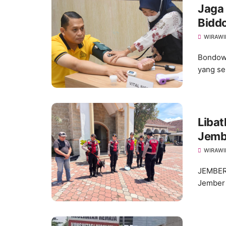
Jaga 
Biddo
Polr
WIRAWI
Bondowo
yang se
Libat
Jembe
Pask
WIRAWI
JEMBER
Jember 