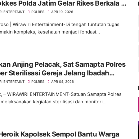
kkes Polda Jatim Gelar Rikes Berkala di
es Bondowoso
RI ENTERTAINT
POLRES
APR 10, 2026
so | Wirawiri Entertainment-Di tengah tuntutan tugas
makin kompleks, kesehatan menjadi fondasi...
kan Anjing Pelacak, Sat Samapta Polres
r Sterilisasi Gereja Jelang Ibadah
ah
RI ENTERTAINT
POLRES
APR 04, 2026
, – WIRAWIRI ENTERTAINMENT-Satuan Samapta Polres
melaksanakan kegiatan sterilisasi dan monitori...
 Heroik Kapolsek Sempol Bantu Warga