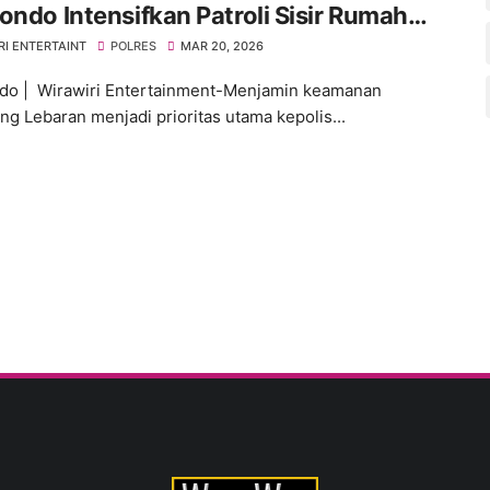
ondo Intensifkan Patroli Sisir Rumah
ng Ditinggal Mudik
RI ENTERTAINT
POLRES
MAR 20, 2026
do | Wirawiri Entertainment-Menjamin keamanan
ng Lebaran menjadi prioritas utama kepolis...