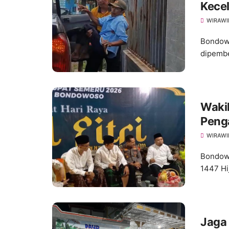
Kece
WIRAWI
Bondowo
dipembe
Waki
Peng
WIRAWI
Bondowo
1447 Hi
Jaga