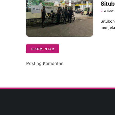
Situb
Koso
WIRAWI
Situbon
menjela
0 KOMENTAR
Posting Komentar