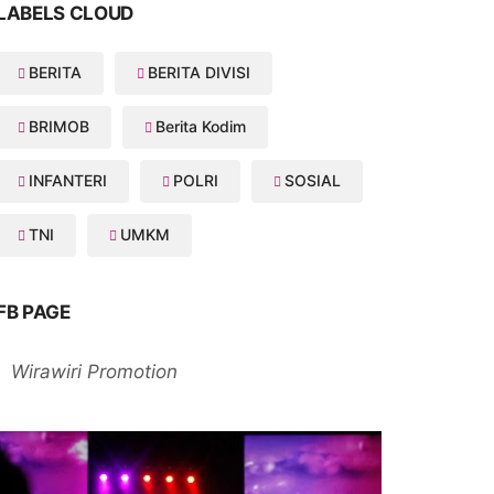
LABELS CLOUD
BERITA
BERITA DIVISI
BRIMOB
Berita Kodim
INFANTERI
POLRI
SOSIAL
TNI
UMKM
FB PAGE
Wirawiri Promotion