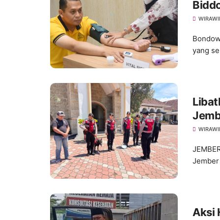
Biddo
Polr
WIRAWI
Bondowo
yang se
Libat
Jembe
Pask
WIRAWI
JEMBER
Jember 
Aksi