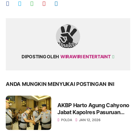
DIPOSTING OLEH
WIRAWIRI ENTERTAINT
ANDA MUNGKIN MENYUKAI POSTINGAN INI
AKBP Harto Agung Cahyono
Jabat Kapolres Pasuruan
Gantikan AKBP Jazuli
POLDA
JAN 12, 2026