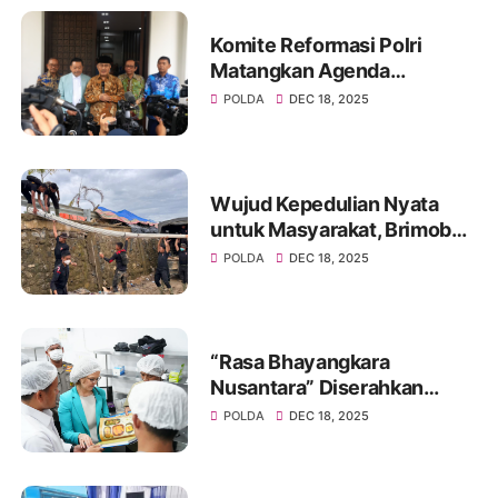
Komite Reformasi Polri
Matangkan Agenda
Pembenahan Regulasi
POLDA
DEC 18, 2025
Wujud Kepedulian Nyata
untuk Masyarakat, Brimob
Polri Bangun MCK Umum di
POLDA
DEC 18, 2025
Kuala Simpang, Aceh
“Rasa Bhayangkara
Nusantara” Diserahkan
kepada Delegasi Prancis,
POLDA
DEC 18, 2025
Potret Pengabdian Polri
Dukung MBG Berbasis Gizi,
Budaya, dan Ilmu