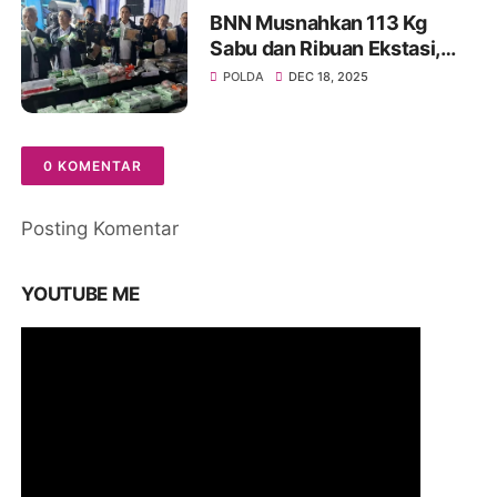
Pengetahuan
BNN Musnahkan 113 Kg
Sabu dan Ribuan Ekstasi,
Selamatkan 690 Ribu Jiwa
POLDA
DEC 18, 2025
0 KOMENTAR
Posting Komentar
YOUTUBE ME