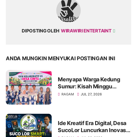
DIPOSTING OLEH
WIRAWIRI ENTERTAINT
ANDA MUNGKIN MENYUKAI POSTINGAN INI
Menyapa Warga Kedung
Sumur: Kisah Minggu
Pertama KKN Desa Bagon
RAGAM
JUL 27, 2026
2026 dalam Verval Data
Desil 2
Ide Kreatif Era Digital, Desa
SucoLor Luncurkan Inovasi