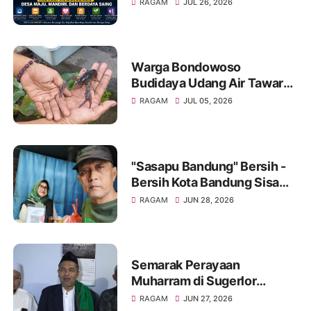
"SUCOLOR SMART"
RAGAM
JUL 26, 2026
Warga Bondowoso
Budidaya Udang Air Tawar
Hasilkan Cuan Yang Luar
RAGAM
JUL 05, 2026
Biasa
"Sasapu Bandung" Bersih -
Bersih Kota Bandung Sisa
Bongkaran Bangunan Liar
RAGAM
JUN 28, 2026
Semarak Perayaan
Muharram di Sugerlor
Maesan Bondowoso Santuni
RAGAM
JUN 27, 2026