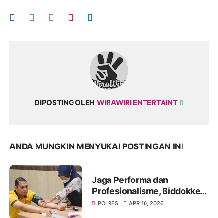
DIPOSTING OLEH
WIRAWIRI ENTERTAINT
ANDA MUNGKIN MENYUKAI POSTINGAN INI
Jaga Performa dan
Profesionalisme, Biddokkes
Polda Jatim Gelar Rikes
POLRES
APR 10, 2026
Berkala di Polres