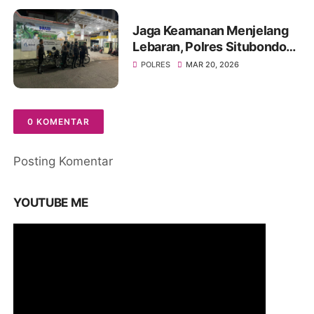
Jaga Keamanan Menjelang
Lebaran, Polres Situbondo
Intensifkan Patroli Sisir
POLRES
MAR 20, 2026
Rumah Kosong Ditinggal
Mudik
0 KOMENTAR
Posting Komentar
YOUTUBE ME