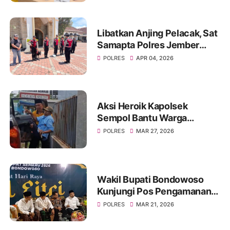
Bondowoso
Libatkan Anjing Pelacak, Sat
Samapta Polres Jember
Sterilisasi Gereja Jelang
POLRES
APR 04, 2026
Ibadah Paskah
Aksi Heroik Kapolsek
Sempol Bantu Warga
Kecelakaan Saat Akan
POLRES
MAR 27, 2026
Berlebaran
Wakil Bupati Bondowoso
Kunjungi Pos Pengamanan
Lebaran 2026
POLRES
MAR 21, 2026