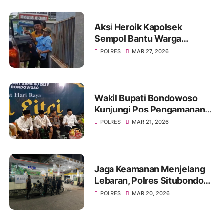
Aksi Heroik Kapolsek
Sempol Bantu Warga
Kecelakaan Saat Akan
POLRES
MAR 27, 2026
Berlebaran
Wakil Bupati Bondowoso
Kunjungi Pos Pengamanan
Lebaran 2026
POLRES
MAR 21, 2026
Jaga Keamanan Menjelang
Lebaran, Polres Situbondo
Intensifkan Patroli Sisir
POLRES
MAR 20, 2026
Rumah Kosong Ditinggal
Mudik