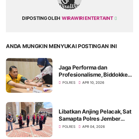
DIPOSTING OLEH
WIRAWIRI ENTERTAINT
ANDA MUNGKIN MENYUKAI POSTINGAN INI
Jaga Performa dan
Profesionalisme, Biddokkes
Polda Jatim Gelar Rikes
POLRES
APR 10, 2026
Berkala di Polres
Bondowoso
Libatkan Anjing Pelacak, Sat
Samapta Polres Jember
Sterilisasi Gereja Jelang
POLRES
APR 04, 2026
Ibadah Paskah