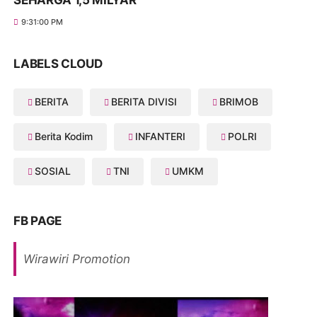
SEHARGA 1,5 MILYAR
9:31:00 PM
LABELS CLOUD
BERITA
BERITA DIVISI
BRIMOB
Berita Kodim
INFANTERI
POLRI
SOSIAL
TNI
UMKM
FB PAGE
Wirawiri Promotion