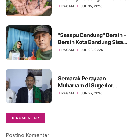
Hasilkan Cuan Yang Luar
RAGAM
JUL 05, 2026
Biasa
"Sasapu Bandung" Bersih -
Bersih Kota Bandung Sisa
Bongkaran Bangunan Liar
RAGAM
JUN 28, 2026
Semarak Perayaan
Muharram di Sugerlor
Maesan Bondowoso Santuni
RAGAM
JUN 27, 2026
40 Anak Yatim Piatu
0 KOMENTAR
Posting Komentar