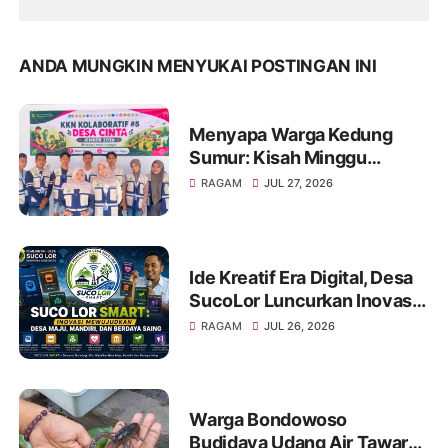
ANDA MUNGKIN MENYUKAI POSTINGAN INI
Menyapa Warga Kedung
Sumur: Kisah Minggu
Pertama KKN Desa Bagon
RAGAM
JUL 27, 2026
2026 dalam Verval Data
Desil 2
Ide Kreatif Era Digital, Desa
SucoLor Luncurkan Inovasi
"SUCOLOR SMART"
RAGAM
JUL 26, 2026
Warga Bondowoso
Budidaya Udang Air Tawar