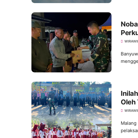
Nobar
Perk
WIRAWI
Banyuwa
menggel
Inila
Oleh 
WIRAWI
Malang 
pelaksa