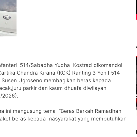
Infanteri 514/Sabadha Yudha Kostrad dikomandoi
Kartika Chandra Kirana (KCK) Ranting 3 Yonif 514
Ny.Susen Ugroseno membagikan beras kepada
ecak,juru parkir dan kaum dhuafa diwilayah
/2026).
dha ini mengusung tema “Beras Berkah Ramadhan
aket beras kepada masyarakat yang membutuhkan