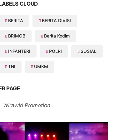
LABELS CLOUD
BERITA
BERITA DIVISI
BRIMOB
Berita Kodim
INFANTERI
POLRI
SOSIAL
TNI
UMKM
FB PAGE
Wirawiri Promotion