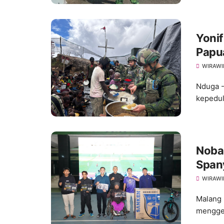
Yonif
Papu
WIRAWI
Nduga -
kepedul
Nobar
Span
WIRAWI
Malang 
menggem