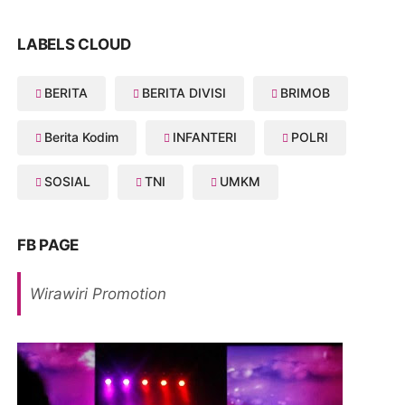
LABELS CLOUD
BERITA
BERITA DIVISI
BRIMOB
Berita Kodim
INFANTERI
POLRI
SOSIAL
TNI
UMKM
FB PAGE
Wirawiri Promotion