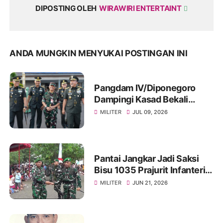
DIPOSTING OLEH
WIRAWIRI ENTERTAINT
ANDA MUNGKIN MENYUKAI POSTINGAN INI
Pangdam IV/Diponegoro
Dampingi Kasad Bekali
Taruna Akmil, Siapkan
MILITER
JUL 09, 2026
Pemimpin TNI AD Menuju
Indonesia Emas 2045
Pantai Jangkar Jadi Saksi
Bisu 1035 Prajurit Infanteri,
Ikuti Tradisi Pembaretan
MILITER
JUN 21, 2026