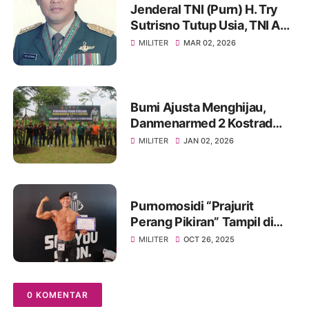
Jenderal TNI (Purn) H. Try
Sutrisno Tutup Usia, TNI AD
Berduka
MILITER
MAR 02, 2026
Bumi Ajusta Menghijau,
Danmenarmed 2 Kostrad
Pimpin Gerakan Tanam
MILITER
JAN 02, 2026
Pohon
Purnomosidi “Prajurit
Perang Pikiran” Tampil di
Body Contest Piala Wali
MILITER
OCT 26, 2025
Kota Cirebon 2025
0 KOMENTAR